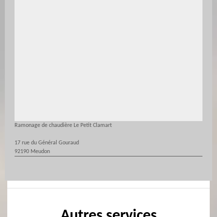
Ramonage de chaudière Le Petit Clamart
17 rue du Général Gouraud
92190 Meudon
Autres services